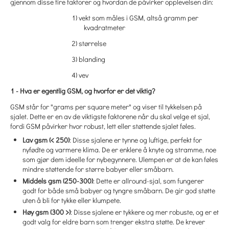
gjennom disse fire faktorer og hvordan de påvirker opplevelsen din:
1)
vekt som måles i GSM, altså gramm per
kvadratmeter
2)
størrelse
3)
blanding
4)
vev
1 - Hva er egentlig GSM, og hvorfor er det viktig?
GSM står for "grams per square meter" og viser til tykkelsen på
sjalet. Dette er en av de viktigste faktorene når du skal velge et sjal,
fordi GSM påvirker hvor robust, lett eller støttende sjalet føles.
Lav gsm (< 250)
: Disse sjalene er tynne og luftige, perfekt for
nyfødte og varmere klima. De er enklere å knyte og stramme, noe
som gjør dem ideelle for nybegynnere. Ulempen er at de kan føles
mindre støttende for større babyer eller småbarn.
Middels gsm (250-300)
: Dette er allround-sjal, som fungerer
godt for både små babyer og tyngre småbarn. De gir god støtte
uten å bli for tykke eller klumpete.
Høy gsm (300 >)
: Disse sjalene er tykkere og mer robuste, og er et
godt valg for eldre barn som trenger ekstra støtte. De krever