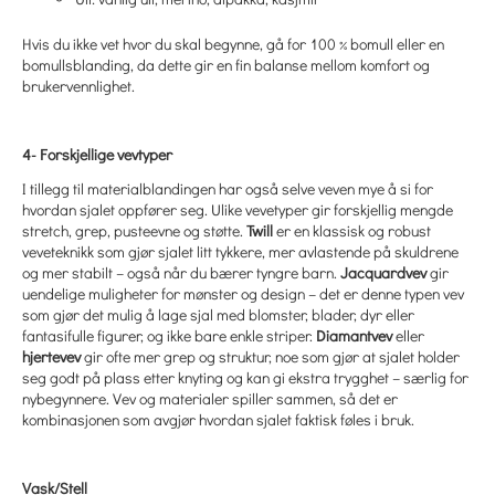
Hvis du ikke vet hvor du skal begynne, gå for 100 % bomull eller en
bomullsblanding, da dette gir en fin balanse mellom komfort og
brukervennlighet.
4- Forskjellige vevtyper
I tillegg til materialblandingen har også selve veven mye å si for
hvordan sjalet oppfører seg. Ulike vevetyper gir forskjellig mengde
stretch, grep, pusteevne og støtte.
Twill
er en klassisk og robust
veveteknikk som gjør sjalet litt tykkere, mer avlastende på skuldrene
og mer stabilt – også når du bærer tyngre barn.
Jacquardvev
gir
uendelige muligheter for mønster og design – det er denne typen vev
som gjør det mulig å lage sjal med blomster, blader, dyr eller
fantasifulle figurer, og ikke bare enkle striper.
Diamantvev
eller
hjertevev
gir ofte mer grep og struktur, noe som gjør at sjalet holder
seg godt på plass etter knyting og kan gi ekstra trygghet – særlig for
nybegynnere. Vev og materialer spiller sammen, så det er
kombinasjonen som avgjør hvordan sjalet faktisk føles i bruk.
Vask/Stell