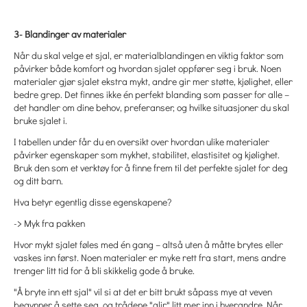
3- Blandinger av materialer
Når du skal velge et sjal, er materialblandingen en viktig faktor som
påvirker både komfort og hvordan sjalet oppfører seg i bruk. Noen
materialer gjør sjalet ekstra mykt, andre gir mer støtte, kjølighet, eller
bedre grep. Det finnes ikke én perfekt blanding som passer for alle –
det handler om dine behov, preferanser, og hvilke situasjoner du skal
bruke sjalet i.
I tabellen under får du en oversikt over hvordan ulike materialer
påvirker egenskaper som mykhet, stabilitet, elastisitet og kjølighet.
Bruk den som et verktøy for å finne frem til det perfekte sjalet for deg
og ditt barn.
Hva betyr egentlig disse egenskapene?
-> Myk fra pakken
Hvor mykt sjalet føles med én gang – altså uten å måtte brytes eller
vaskes inn først. Noen materialer er myke rett fra start, mens andre
trenger litt tid for å bli skikkelig gode å bruke.
"Å bryte inn ett sjal" vil si at det er bitt brukt såpass mye at veven
begynner å sette seg, og trådene "glir" litt mer inn i hverandre. Når