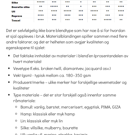
Det er selvfølgelig ikke bare blendtype som har noe å si for hvordan
et sjal oppleves i bruk. Materialblandingen spiller sammen med flere
andre faktorer, og det er helheten som avgjør kvaliteten og
egenskapene til sjalet:
Det faktiske innholdet av materialer i blend’en (prosentandelen av
hvert materiale)
Vevetype (f.eks. broken twill, diamantvev, jacquard osv.)
Vekt (gsm) - typisk mellom ca. 180–350 gsm
Produsent/merke – ulike merker har forskjellige vevemetoder og
kvaliteter
Type materiale – det er stor forskjell også innenfor samme
råmateriale:
Bomull: vanlig, børstet, mercerisert, egyptisk, PIMA, GIZA
Hamp: klassisk eller myk hamp
Lin: klassisk eller myk lin
Silke: villsilke, mulberry, bourette
Ull: vanlig ull, merino, alpakka, kasjmir