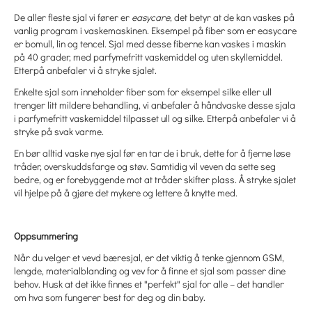
De aller fleste sjal vi fører er
easycare
, det betyr at de kan vaskes på
vanlig program i vaskemaskinen. E
ksempel på fiber som er easycare
er bomull, lin og tencel. Sjal med desse fiberne kan vaskes i maskin
på 40 grader, med parfymefritt vaskemiddel og uten skyllemiddel.
Etterpå anbefaler vi å stryke sjalet.
Enkelte sjal som inneholder fiber som for eksempel silke eller ull
trenger litt mildere behandling, vi anbefaler å håndvaske desse sjala
i parfymefritt vaskemiddel tilpasset ull og silke. Etterpå anbefaler vi å
stryke på svak varme.
En bør alltid vaske nye sjal før en tar de i bruk, dette for å fjerne løse
tråder, overskuddsfarge og støv. Samtidig vil veven da sette seg
bedre, og er forebyggende mot at tråder skifter plass. Å stryke sjalet
vil hjelpe på å gjøre det mykere og lettere å knytte med.
Oppsummering
Når du velger et vevd bæresjal, er det viktig å tenke gjennom GSM,
lengde, materialblanding og vev for å finne et sjal som passer dine
behov. Husk at det ikke finnes et "perfekt" sjal for alle – det handler
om hva som fungerer best for deg og din baby.