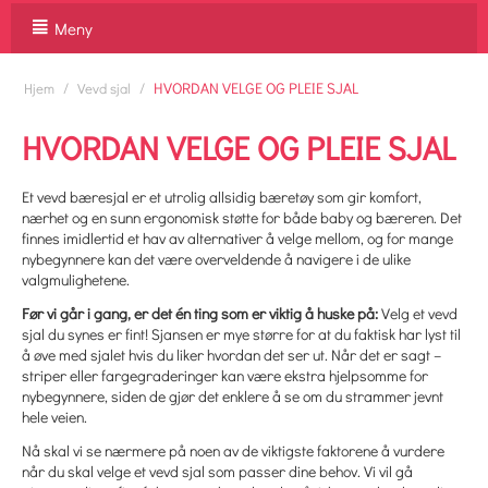
Meny
/
/
HVORDAN VELGE OG PLEIE SJAL
Hjem
Vevd sjal
HVORDAN VELGE OG PLEIE SJAL
Et vevd bæresjal er et utrolig allsidig bæretøy som gir komfort,
nærhet og en sunn ergonomisk støtte for både baby og bæreren. Det
finnes imidlertid et hav av alternativer å velge mellom, og for mange
nybegynnere kan det være overveldende å navigere i de ulike
valgmulighetene.
Før vi går i gang, er det én ting som er viktig å huske på:
Velg et vevd
sjal du synes er fint! Sjansen er mye større for at du faktisk har lyst til
å øve med sjalet hvis du liker hvordan det ser ut. Når det er sagt –
striper eller fargegraderinger kan være ekstra hjelpsomme for
nybegynnere, siden de gjør det enklere å se om du strammer jevnt
hele veien.
Nå skal vi se nærmere på noen av de viktigste faktorene å vurdere
når du skal velge et vevd sjal som passer dine behov. Vi vil gå