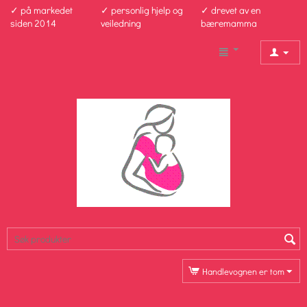
✓ på markedet
✓ personlig hjelp og
✓ drevet av en
siden 2014
veiledning
bæremamma
Handlevognen er tom