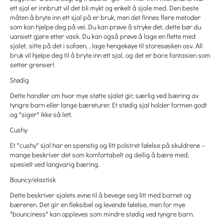
ett sjal er innbrutt vil det bli mykt og enkelt å sjale med. Den beste
måten å bryte inn ett sjal på er bruk, men det finnes flere metoder
som kan hjelpe deg på vei. Du kan prøve å stryke det, dette bør du
uansett gjøre etter vask. Du kan også prøve å lage en flette med
sjalet, sitte på det i sofaen, , lage hengekøye til storesøsken osv. All
bruk vil hjelpe deg til å bryte inn ett sjal, og det er bare fantasien som
setter grenser!
Stødig
Dette handler om hvor mye støtte sjalet gir, særlig ved bæring av
tyngre barn eller lange bæreturer. Et stødig sjal holder formen godt
og "siger" ikke så lett.
Cushy
Et "cushy" sjal har en spenstig og litt polstret følelse på skuldrene –
mange beskriver det som komfortabelt og deilig å bære med,
spesielt ved langvarig bæring.
Bouncy/elastisk
Dette beskriver sjalets evne til å bevege seg litt med barnet og
bæreren. Det gir en fleksibel og levende følelse, men for mye
"bounciness" kan oppleves som mindre stødig ved tyngre barn.