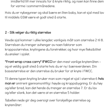
imidlertid litt mer innsats for å knyte riktig, og noen kan finne dem
for varme i sommermånedene.
Hvis du er nybegynner og skal bære en liten baby, kan et sjal med lav
til middels GSM være et godt sted å starte.
2 - Slik velger du riktig størrelse
Vevde sjal kommer i ulike lengder, vanligvis målt som størrelse 2 til 8.
Størrelsen du trenger avhenger av noen faktorer som
kroppsstørrelse, knytingene du foretrekker, og hvor mye fleksibilitet
du ønsker i sjalet.
"Front wrap cross carry" (FWCC)
er den mest vanlige knytemåten –
og et veldig godt sted å starte hvis du er ny i bæreverdenen. Din
basestørrelse er den størrelse du bruker for at knyte i FWCC.
Til denne typen knyting bruker man som regel et sjal i størrelse 6
hvis
man er
omtrent gjennomsnittlig i høyde og kroppsbygning. Er du høy
og/eller bred, kan det hende du trenger en størrelse 7. Er du lav
og/eller slank, kan det være at en størrelse 5 holder.
Tabellen nede gir deg oversigt over forskjellige størrelse og
knytemåter: