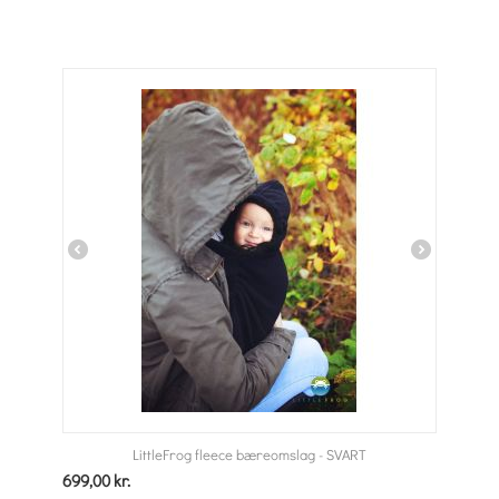
LittleFrog fleece bæreomslag - SVART
699,00
kr.