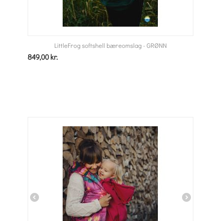
LittleFrog softshell bæreomslag - GRØNN
849,00
kr.