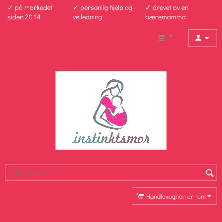
✓ på markedet
✓ personlig hjelp og
✓ drevet av en
siden 2014
veiledning
bæremamma
Handlevognen er tom