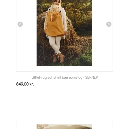
LittleFrog softshell bæreomslag - SENNEP
849,00
kr.