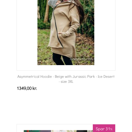
Asymmetrical Hoodie - Beige with Jurassic Park - Ice Desert
- size 3XL
1349,00
kr.
Spar 31%