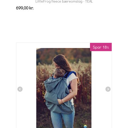
LittleFrog fleece bæreomslag - TEAL
699,00
kr.
Spar 18%