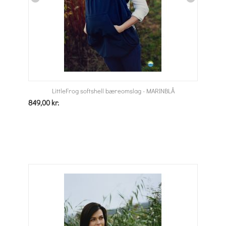
LittleFrog softshell bæreomslag - MARINBLÅ
849,00
kr.