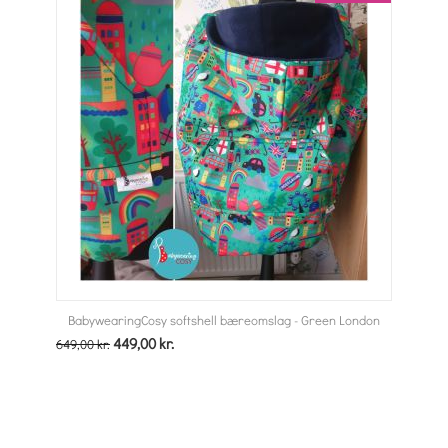
BabywearingCosy softshell bæreomslag - Green London
449,00
kr.
649,00
kr.