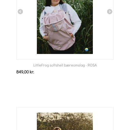
LittleFrog softshell bæreomslag - ROSA
849,00
kr.