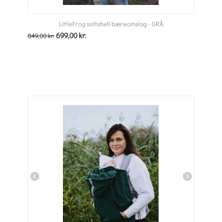
LittleFrog softshell bæreomslag - GRÅ
699,00
kr.
849,00
kr.