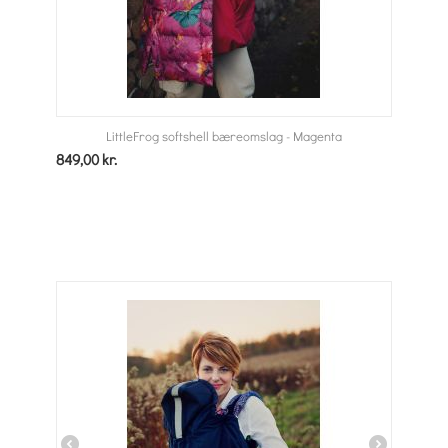
LittleFrog softshell bæreomslag - Magenta
849,00
kr.