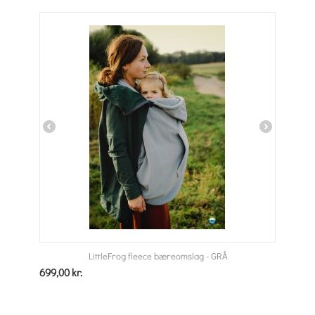
LittleFrog fleece bæreomslag - GRÅ
699,00
kr.