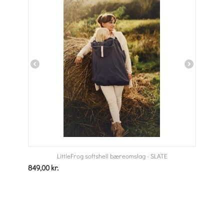
LittleFrog softshell bæreomslag - SLATE
849,00
kr.