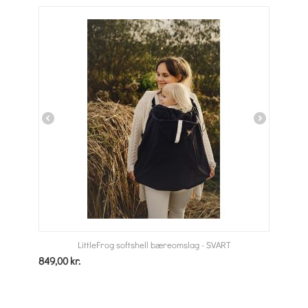
LittleFrog softshell bæreomslag - SVART
849,00
kr.