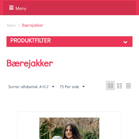
Meny
/
Bærejakker
Hjem
PRODUKTFILTER
Bærejakker
Sorter alfabetisk: A til Z
75 Per side