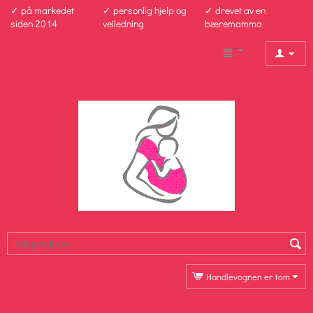
✓ på markedet
✓ personlig hjelp og
✓ drevet av en
siden 2014
veiledning
bæremamma
Handlevognen er tom