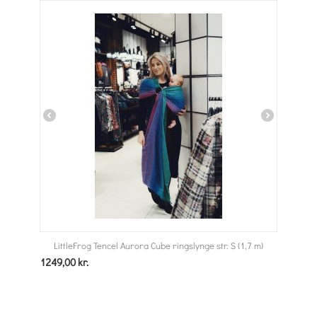
LittleFrog Tencel Aurora Cube ringslynge str. S (1,7 m)
1249,00
kr.