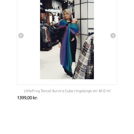
LittleFrog Tencel Aurora Cube ringslynge str. M (2 m)
1399,00
kr.