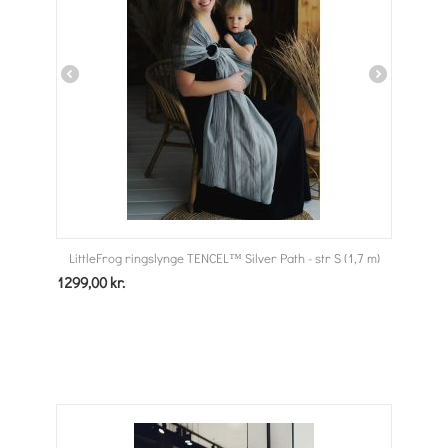
LittleFrog ringslynge TENCEL™ Silver Path - str S (1,7 m)
1299,00
kr.