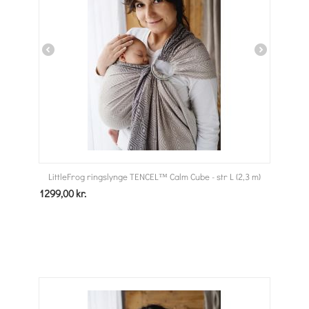
LittleFrog ringslynge TENCEL™ Calm Cube - str L (2,3 m)
1299,00
kr.