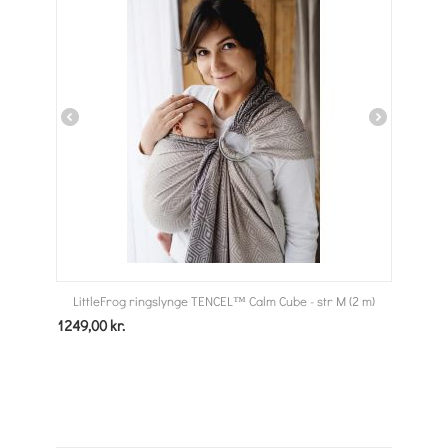
LittleFrog ringslynge TENCEL™ Calm Cube - str M (2 m)
1249,00
kr.