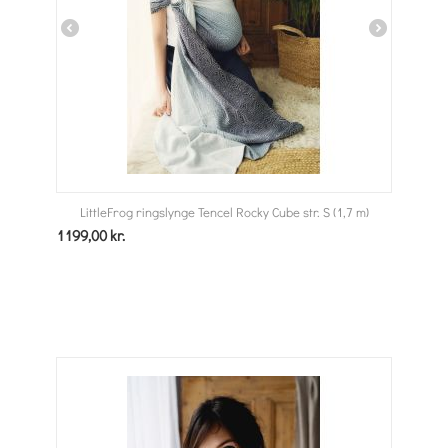
LittleFrog ringslynge Tencel Rocky Cube str. S (1,7 m)
1199,00
kr.