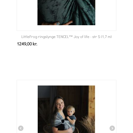
LittleFrog ringslynge TENCEL™ Joy of life - str S (1,7 m)
1249,00
kr.