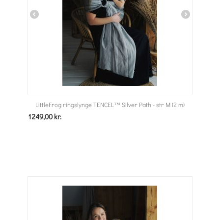
LittleFrog ringslynge TENCEL™ Silver Path - str M (2 m)
1249,00
kr.