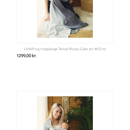
LittleFrog ringslynge Tencel Rocky Cube str. M (2 m)
1299,00
kr.