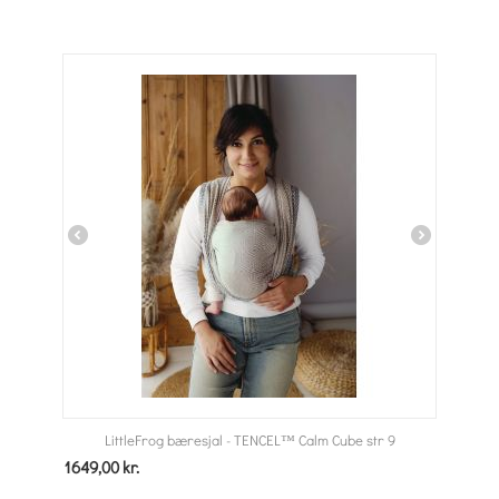
LittleFrog bæresjal - TENCEL™ Calm Cube str 9
1649,00
kr.