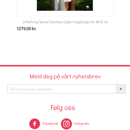
LittleFrog Tencel Smokey Cube ringslynge str. M (2 m)
1279,00
kr.
Meld deg på vårt nyhetsbrev
Følg oss
Facebook
Instgram