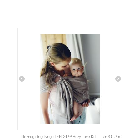
LittleFrog ringslynge TENCEL™ Hazy Love Drift - str S (1,7 m)