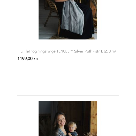
LittleFrog ringslynge TENCEL™ Silver Path - str L (2, 3 m)
1199,00
kr.