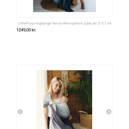
LittleFrog ringslynge Tencel Atmosphere Cube str S (1,7 m)
1249,00
kr.