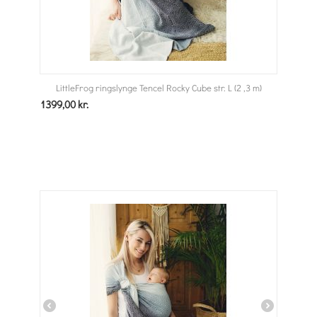
LittleFrog ringslynge Tencel Rocky Cube str. L (2 ,3 m)
1399,00
kr.