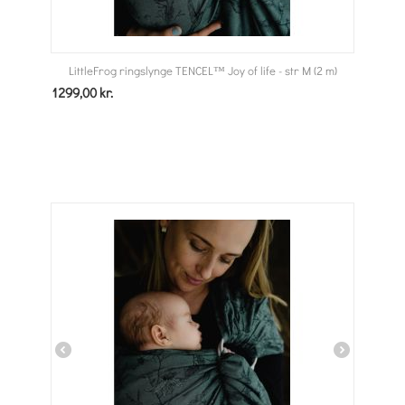
LittleFrog ringslynge TENCEL™ Joy of life - str M (2 m)
1299,00
kr.