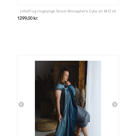
LittleFrog ringslynge Tencel Atmosphere Cube str M (2 m)
1299,00
kr.