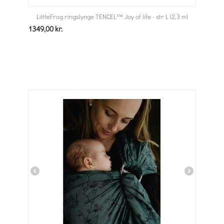
LittleFrog ringslynge TENCEL™ Joy of life - str L (2,3 m)
1349,00
kr.