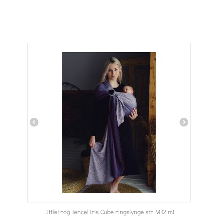
LittleFrog Tencel Iris Cube ringslynge str. M (2 m)