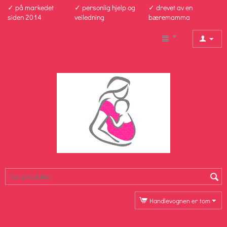
✓ på markedet
✓ personlig hjelp og
✓ drevet av en
siden 2014
veiledning
bæremamma
Handlevognen er tom