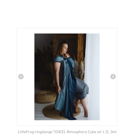
LittleFrog ringslynge TENCEL Atmosphere Cube str L (2 ,3m)