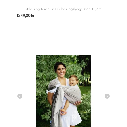
LittleFrog Tencel Iris Cube ringslynge str. S (1,7 m)
1249,00
kr.