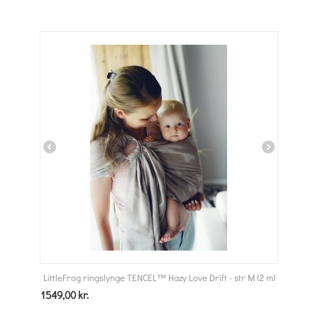
LittleFrog ringslynge TENCEL™ Hazy Love Drift - str M (2 m)
1549,00
kr.