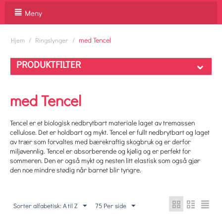
Meny
/
/
med Tencel
Hjem
Ringslynger
PRODUKTFILTER
med Tencel
Tencel er et biologisk nedbrytbart materiale laget av tremassen
cellulose. Det er holdbart og mykt. Tencel er fullt nedbrytbart og laget
av trær som forvaltes med bærekraftig skogbruk og er derfor
miljøvennlig. Tencel er absorberende og kjølig og er perfekt for
sommeren. Den er også mykt og nesten litt elastisk som også gjør
den noe mindre stødig når barnet blir tyngre.
Sorter alfabetisk: A til Z
75 Per side