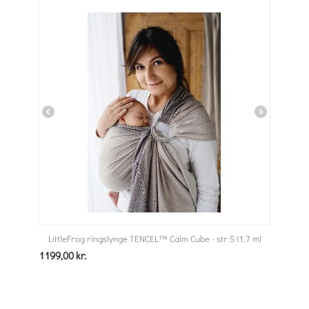
LittleFrog ringslynge TENCEL™ Calm Cube - str S (1,7 m)
1199,00
kr.