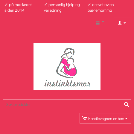
✓ på markedet
✓ personlig hjelp og
✓ drevet av en
siden 2014
veiledning
bæremamma
Handlevognen er tom