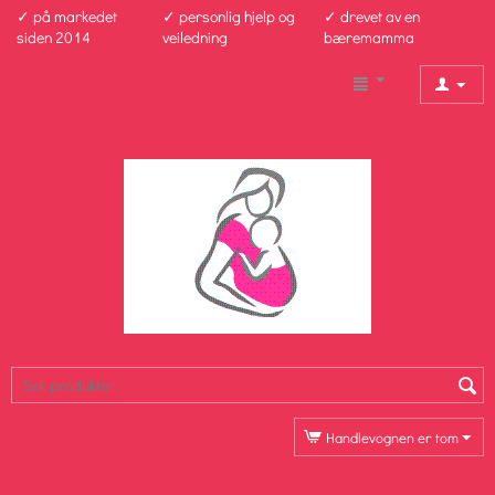
✓ på markedet
✓ personlig hjelp og
✓ drevet av en
siden 2014
veiledning
bæremamma
Handlevognen er tom