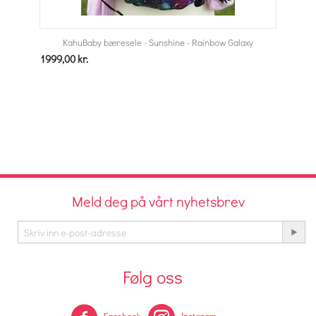
KahuBaby bæresele - Sunshine - Rainbow Galaxy
1999,00
kr.
Meld deg på vårt nyhetsbrev
Følg oss
Facebook
Instgram