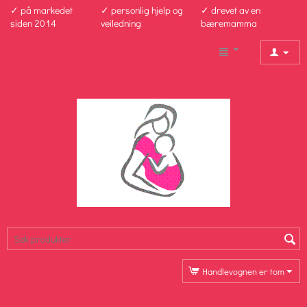
✓ på markedet
✓ personlig hjelp og
✓ drevet av en
siden 2014
veiledning
bæremamma
Handlevognen er tom