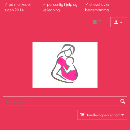
✓ på markedet
✓ personlig hjelp og
✓ drevet av en
siden 2014
veiledning
bæremamma
Handlevognen er tom