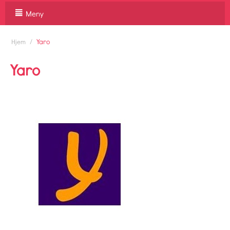
Meny
/
Yaro
Hjem
Yaro